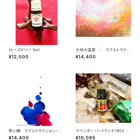
ローズマリー 5ml
大地の温度 - ラブストラクシ
ョン・アート 7 by 仲丸友恵
¥12,000
¥14,400
熱い静 ラブストラクション・ア
ラベンダー・ハイランド1800 <5
ート 10 by 仲丸友恵
ml>
¥14,400
¥10,065