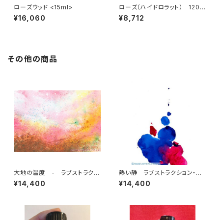
ローズウッド <15ml>
ローズ（ハイドロラット） 120m
l
¥16,060
¥8,712
その他の商品
大地の温度 - ラブストラクシ
熱い静 ラブストラクション・ア
ョン・アート 7 by 仲丸友恵
ート 10 by 仲丸友恵
¥14,400
¥14,400