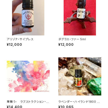
アリゾナ・サイプレス
ダグラス・ファー 5ml
¥12,000
¥12,000
華舞う- ラブストラクション・ア
ラベンダー・ハイランド1800 <5
ート 4 by 仲丸友恵
ml>
¥14,400
¥10,065