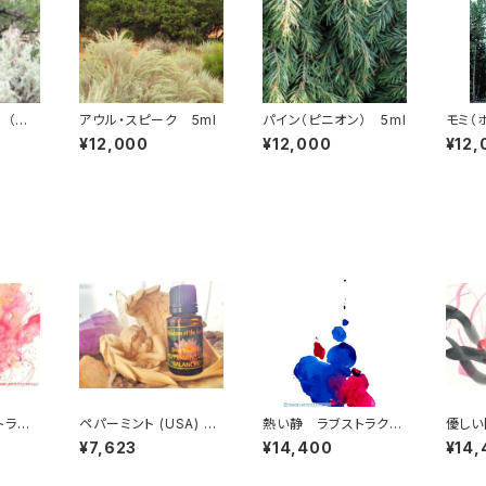
 （ジ
アウル・スピーク 5ml
パイン（ピニオン） 5ml
モミ（
、ピニオ
¥12,000
¥12,000
¥12,
ート・ウ
の共生
トラク
ペパーミント (USA) <1
熱い静 ラブストラクシ
優しい
by 仲
5ml>
ョン・アート 10 by 仲
トラク
¥7,623
¥14,400
¥14,
丸友恵
y 仲