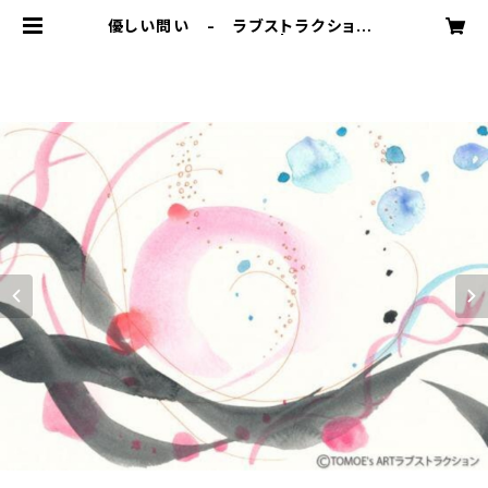
優しい問い - ラブストラクション・
アート 3 by 仲丸友恵 | 岡田歩のゆ
るゆるショッピング